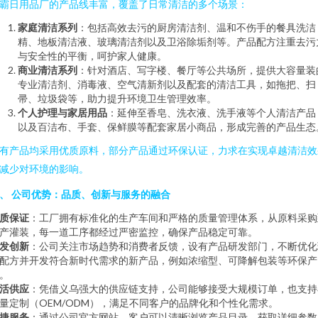
霸日用品厂的产品线丰富，覆盖了日常清洁的多个场景：
家庭清洁系列
：包括高效去污的厨房清洁剂、温和不伤手的餐具洗洁
精、地板清洁液、玻璃清洁剂以及卫浴除垢剂等。产品配方注重去污
与安全性的平衡，呵护家人健康。
商业清洁系列
：针对酒店、写字楼、餐厅等公共场所，提供大容量装
专业清洁剂、消毒液、空气清新剂以及配套的清洁工具，如拖把、扫
帚、垃圾袋等，助力提升环境卫生管理效率。
个人护理与家居用品
：延伸至香皂、洗衣液、洗手液等个人清洁产品
以及百洁布、手套、保鲜膜等配套家居小商品，形成完善的产品生态
有产品均采用优质原料，部分产品通过环保认证，力求在实现卓越清洁效
减少对环境的影响。
、 公司优势：品质、创新与服务的融合
质保证
：工厂拥有标准化的生产车间和严格的质量管理体系，从原料采购
产灌装，每一道工序都经过严密监控，确保产品稳定可靠。
发创新
：公司关注市场趋势和消费者反馈，设有产品研发部门，不断优化
配方并开发符合新时代需求的新产品，例如浓缩型、可降解包装等环保产
。
活供应
：凭借义乌强大的供应链支持，公司能够接受大规模订单，也支持
量定制（OEM/ODM），满足不同客户的品牌化和个性化需求。
捷服务
：通过公司官方网站，客户可以清晰浏览产品目录、获取详细参数